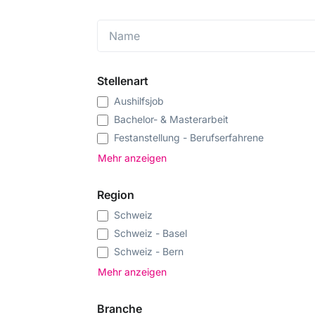
Stellenart
Aushilfsjob
Bachelor- & Masterarbeit
Festanstellung - Berufserfahrene
Festanstellung - Einstiegsstelle
Mehr anzeigen
Freiwilligenarbeit
Praktikum & Traineestelle
Region
Projektarbeit & Freelance
Schweiz
Stundenlohn
Schweiz - Basel
Teilzeitstelle
Schweiz - Bern
Wissenschaftliche Stelle
Schweiz - Mittelland (SO, AG)
Mehr anzeigen
Schweiz - Ostschweiz / GR / FL
Schweiz - Tessin
Branche